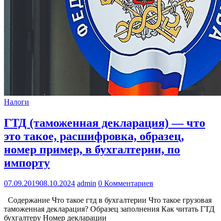
Налоги
ГТД (таможенная декларация) — что
это такое, расшифровка, образец,
номер пример, в бухгалтерии, по
импорту
07.09.2019
08.10.2024
admin
0 Комментариев
Содержание Что такое гтд в бухгалтерии Что такое грузовая
таможенная декларация? Образец заполнения Как читать ГТД
бухгалтеру Номер декларации