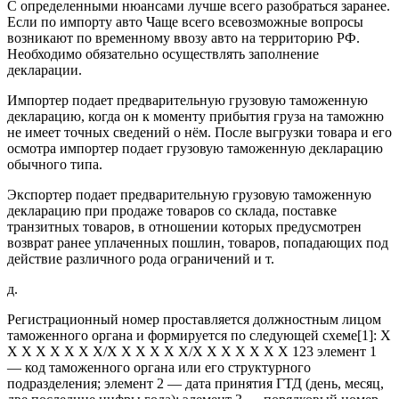
С определенными нюансами лучше всего разобраться заранее.
Если по импорту авто Чаще всего всевозможные вопросы
возникают по временному ввозу авто на территорию РФ.
Необходимо обязательно осуществлять заполнение
декларации.
Импортер подает предварительную грузовую таможенную
декларацию, когда он к моменту прибытия груза на таможню
не имеет точных сведений о нём. После выгрузки товара и его
осмотра импортер подает грузовую таможенную декларацию
обычного типа.
Экспортер подает предварительную грузовую таможенную
декларацию при продаже товаров со склада, поставке
транзитных товаров, в отношении которых предусмотрен
возврат ранее уплаченных пошлин, товаров, попадающих под
действие различного рода ограничений и т.
д.
Регистрационный номер проставляется должностным лицом
таможенного органа и формируется по следующей схеме[1]: Х
Х Х Х Х Х Х Х/Х Х Х Х Х Х/Х Х Х Х Х Х Х 123 элемент 1
— код таможенного органа или его структурного
подразделения; элемент 2 — дата принятия ГТД (день, месяц,