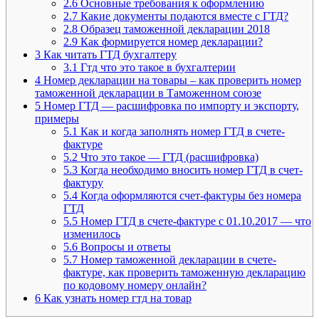
2.6
Основные требования к оформлению
2.7
Какие документы подаются вместе с ГТД?
2.8
Образец таможенной декларации 2018
2.9
Как формируется номер декларации?
3
Как читать ГТД бухгалтеру
3.1
Гтд что это такое в бухгалтерии
4
Номер декларации на товары – как проверить номер
таможенной декларации в Таможенном союзе
5
Номер ГТД — расшифровка по импорту и экспорту,
примеры
5.1
Как и когда заполнять номер ГТД в счете-
фактуре
5.2
Что это такое — ГТД (расшифровка)
5.3
Когда необходимо вносить номер ГТД в счет-
фактуру
5.4
Когда оформляются счет-фактуры без номера
ГТД
5.5
Номер ГТД в счете-фактуре с 01.10.2017 — что
изменилось
5.6
Вопросы и ответы
5.7
Номер таможенной декларации в счете-
фактуре, как проверить таможенную декларацию
по кодовому номеру онлайн?
6
Как узнать номер гтд на товар