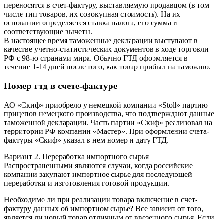
переносятся в счет-фактуру, выставляемую продавцом (в том
числе тип товаров, их совокупная стоимость). На их
основании определяется ставка налога, его сумма и
соответствующие вычеты.
В настоящее время таможенные декларации выступают в
качестве учетно-статистических документов в ходе торговли
РФ с 98-ю странами мира. Обычно ГТД оформляется в
течение 1-14 дней после того, как товар прибыл на таможню.
Номер гтд в счете-фактуре
АО «Скиф» приобрело у немецкой компании «Stoll» партию
прицепов немецкого производства, что подтверждают данные
таможенной декларации. Часть партии «Скиф» реализовал на
территории РФ компании «Мастер». При оформлении счета-
фактуры «Скиф» указал в нем номер и дату ГТД.
Вариант 2. Переработка импортного сырья
Распространенными являются случаи, когда российские
компании закупают импортное сырье для последующей
переработки и изготовления готовой продукции.
Необходимо ли при реализации товара включение в счет-
фактуру данных об импортном сырье? Все зависит от того,
является ли новый товар отличным от ввезенного сырья. Если