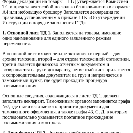
Форма декларации на товары – ГТД утверждается Комиссией
ТС и представляет собой несколько бланков-листов в формате
A4 или небольшую брошюру. Заполняется декларация по
правилам, установленным в приказе ГТК «Об утверждении
Инструкции о порядке заполнения ГТД».
1. Основной лист ТД 1.
Заполняется на товары, имеющие
одно наименование для единого заявленного режима
перемещения.
В основной лист входят четыре экземпляра: первый – для
архива таможни, второй – для отдела таможенной статистики,
третий является финансово-отчетным документом и
возвращается на руки декларанту, четвертый лист прилагается
к сопроводительным документам на груз и направляется в
таможенный пункт, где будет проходить процедура
растаможивания.
Основные сведения, содержащиеся в листе ТД 1, должен
заполнять декларант. Таможенным органом заполняется графа
№7, где ставится отметка о принятии документа для
таможенного оформления, а также графы 43, С, Д, в которых
последовательно указывается поэтапное прохождение
растаможивания и контроля.
2. Лист формы ТД 2.
Документ необходим к заполнению,