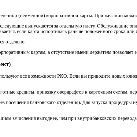
иченной (неименной) корпоративной карты. При желании можно 
последующие выпускаются за отдельную плату. Обслуживание опла
чивается, если карта испортилась раньше положенного срока или
я отдельно.
рпоративным картам, а отсутствие имени держателя позволяет е
ект)
ользуют все возможности РКО. Если вы приводите новых клиен
отные кредиты, привязку овердрафтов к карточным счетам, перс
без посещения банковского отделения). Для запуска процедуры н
ациям зачисления выгоднее, чем при внутрибанковских перевода