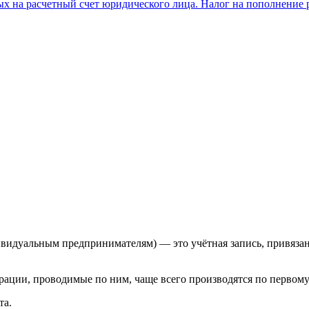
х на расчетный счет юридического лица. Налог на пополнение 
идуальным предпринимателям) — это учётная запись, привязанн
ерации, проводимые по ним, чаще всего производятся по перво
та.