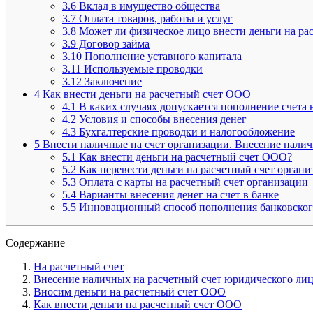
3.6
Вклад в имущество общества
3.7
Оплата товаров, работы и услуг
3.8
Может ли физическое лицо внести деньги на ра
3.9
Договор займа
3.10
Пополнение уставного капитала
3.11
Используемые проводки
3.12
Заключение
4
Как внести деньги на расчетный счет ООО
4.1
В каких случаях допускается пополнение счета
4.2
Условия и способы внесения денег
4.3
Бухгалтерские проводки и налогообложение
5
Внести наличные на счет организации. Внесение налич
5.1
Как внести деньги на расчетный счет ООО?
5.2
Как перевести деньги на расчетный счет органи
5.3
Оплата с карты на расчетный счет организации
5.4
Варианты внесения денег на счет в банке
5.5
Инновационный способ пополнения банковског
Содержание
На расчетный счет
Внесение наличных на расчетный счет юридического лиц
Вносим деньги на расчетный счет ООО
Как внести деньги на расчетный счет ООО