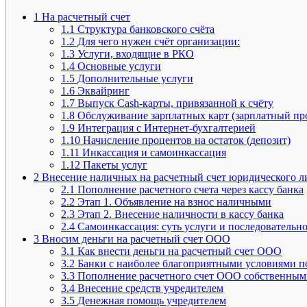
1
На расчетный счет
1.1
Структура банковского счёта
1.2
Для чего нужен счёт организации:
1.3
Услуги, входящие в РКО
1.4
Основные услуги
1.5
Дополнительные услуги
1.6
Эквайринг
1.7
Выпуск Cash-карты, привязанной к счёту
1.8
Обслуживание зарплатных карт (зарплатный пр
1.9
Интеграция с Интернет-бухгалтерией
1.10
Начисление процентов на остаток (депозит)
1.11
Инкассация и самоинкассация
1.12
Пакеты услуг
2
Внесение наличных на расчетный счет юридического ли
2.1
Пополнение расчетного счета через кассу банка
2.2
Этап 1. Объявление на взнос наличными
2.3
Этап 2. Внесение наличности в кассу банка
2.4
Самоинкассация: суть услуги и последовательно
3
Вносим деньги на расчетный счет ООО
3.1
Как внести деньги на расчетный счет ООО
3.2
Банки с наиболее благоприятными условиями п
3.3
Пополнение расчетного счет ООО собственным
3.4
Внесение средств учредителем
3.5
Денежная помощь учредителем