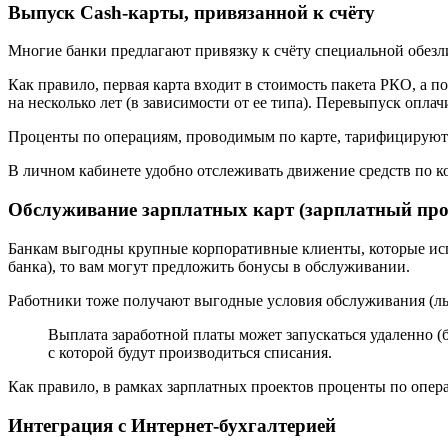
Выпуск Cash-карты, привязанной к счёту
Многие банки предлагают привязку к счёту специальной обезл
Как правило, первая карта входит в стоимость пакета РКО, а 
на несколько лет (в зависимости от ее типа). Перевыпуск опла
Проценты по операциям, проводимым по карте, тарифицируютс
В личном кабинете удобно отслеживать движение средств по ко
Обслуживание зарплатных карт (зарплатный про
Банкам выгодны крупные корпоративные клиенты, которые исп
банка), то вам могут предложить бонусы в обслуживании.
Работники тоже получают выгодные условия обслуживания (льг
Выплата заработной платы может запускаться удаленно (
с которой будут производиться списания.
Как правило, в рамках зарплатных проектов проценты по опер
Интеграция с Интернет-бухгалтерией