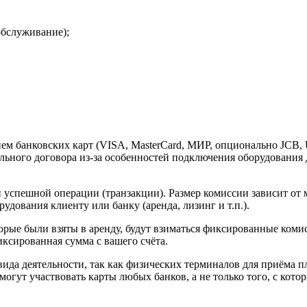
обслуживание);
.
м банковских карт (VISA, MasterCard, МИР, опционально JCB, 
льного договора из-за особенностей подключения оборудования
 успешной операции (транзакции). Размер комиссии зависит от 
дования клиенту или банку (аренда, лизинг и т.п.).
рые были взяты в аренду, будут взиматься фиксированные комис
иксированная сумма с вашего счёта.
вида деятельности, так как физических терминалов для приёма п
могут участвовать карты любых банков, а не только того, с кото