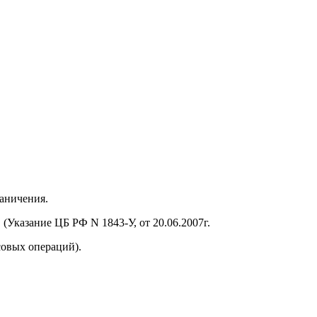
аничения.
Указание ЦБ РФ N 1843-У, от 20.06.2007г.
совых операций).