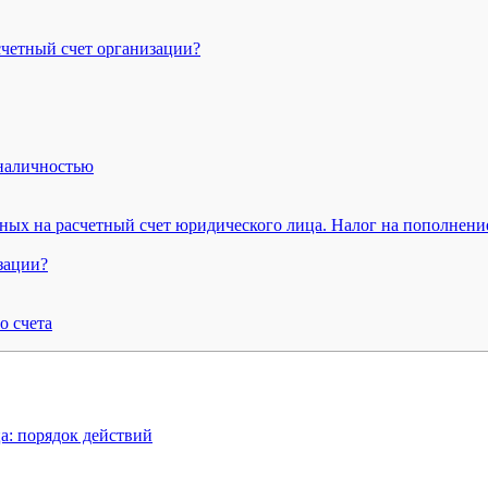
счетный счет организации?
 наличностью
ных на расчетный счет юридического лица. Налог на пополнение
зации?
о счета
а: порядок действий