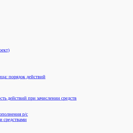
оект)
ца: порядок действий
сть действий при зачислении средств
ополнения р/с
и средствами