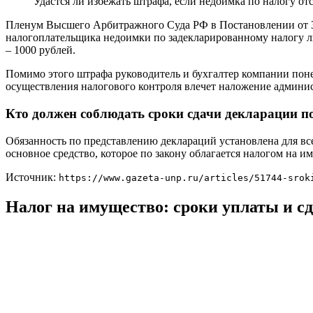
Удастся ли избежать штрафа, если недоимка по налогу отс
Пленум Высшего Арбитражного Суда РФ в Постановлении от 30.
налогоплательщика недоимки по задекларированному налогу ли
– 1000 рублей.
Помимо этого штрафа руководитель и бухгалтер компании поне
осуществления налогового контроля влечет наложение админис
Кто должен соблюдать сроки сдачи декларации п
Обязанность по представлению деклараций установлена для в
основное средство, которое по закону облагается налогом на им
Источник:
https://www.gazeta-unp.ru/articles/51744-srok
Налог на имущество: сроки уплаты и сд