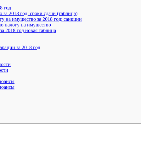
8 год
за 2018 год: сроки сдачи (таблица)
у на имущество за 2018 год: санкции
по налогу на имущество
за 2018 год новая таблица
арации за 2018 год
ности
ости
нюансы
нюансы