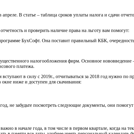
 апреле. В статье – таблица сроков уплаты налога и сдачи отчет
отчетность и проверить наличие права на льготу вам помогут:
программе БухСофт. Она поставит правильный КБК, очередность
мущественного налогообложения фирм. Основное нововведение –
нсового платежа.
ступают в силу с 2019г., отчитываться за 2018 год нужно по 
 окне ниже и доступен для скачивания:
год, не забудьте посмотреть следующие документы, они помогут 
ажно в начале года, в том числе в первом квартале, когда на т
ть в памяти все даты, удобнее иметь персональный календарь бу