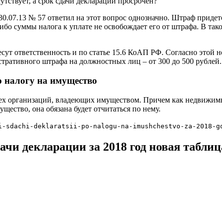
утствует, а срок сдачи декларации просрочен?
07.13 № 57 ответил на этот вопрос однозначно. Штраф придется
бо суммы налога к уплате не освобождает его от штрафа. В та
сут ответственность и по статье 15.6 КоАП РФ. Согласно этой 
тративного штрафа на должностных лиц – от 300 до 500 рублей.
о налогу на имущество
сех организаций, владеющих имуществом. Причем как недвижимы
ущество, она обязана будет отчитаться по нему.
i-sdachi-deklaratsii-po-nalogu-na-imushchestvo-za-2018-g
ачи декларации за 2018 год новая таблиц