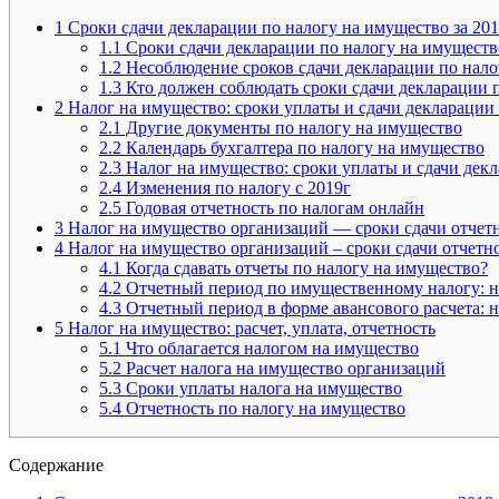
1
Сроки сдачи декларации по налогу на имущество за 201
1.1
Сроки сдачи декларации по налогу на имущество 
1.2
Несоблюдение сроков сдачи декларации по налог
1.3
Кто должен соблюдать сроки сдачи декларации 
2
Налог на имущество: сроки уплаты и сдачи декларации 
2.1
Другие документы по налогу на имущество
2.2
Календарь бухгалтера по налогу на имущество
2.3
Налог на имущество: сроки уплаты и сдачи декл
2.4
Изменения по налогу с 2019г
2.5
Годовая отчетность по налогам онлайн
3
Налог на имущество организаций — сроки сдачи отчет
4
Налог на имущество организаций – сроки сдачи отчетн
4.1
Когда сдавать отчеты по налогу на имущество?
4.2
Отчетный период по имущественному налогу: 
4.3
Отчетный период в форме авансового расчета: 
5
Налог на имущество: расчет, уплата, отчетность
5.1
Что облагается налогом на имущество
5.2
Расчет налога на имущество организаций
5.3
Сроки уплаты налога на имущество
5.4
Отчетность по налогу на имущество
Содержание