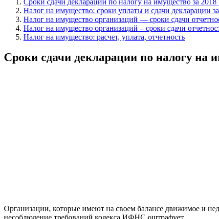
Сроки сдачи декларации по налогу на имущество за 2018 
Налог на имущество: сроки уплаты и сдачи декларации за
Налог на имущество организаций — сроки сдачи отчетно
Налог на имущество организаций – сроки сдачи отчетнос
Налог на имущество: расчет, уплата, отчетность
Сроки сдачи декларации по налогу на и
Организации, которые имеют на своем балансе движимое и нед
несоблюдение требований кодекса ИФНС оштрафует.