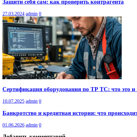
Защити себя сам: как проверить контрагента
27.03.2024
admin
0
Сертификация оборудования по ТР ТС: что это и
10.07.2025
admin
0
Банкротство и кредитная история: что происходи
01.06.2026
admin
0
Добавить комментарий