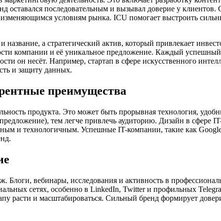
д оставался последовательным и вызывал доверие у клиентов. Со
к изменяющимся условиям рынка. ICU помогает выстроить сильны
и название, а стратегический актив, который привлекает инвест
ности компании и её уникальное предложение. Каждый успешный
сти он несёт. Например, стартап в сфере искусственного интел
сть и защиту данных.
урентные преимущества
ьность продукта. Это может быть прорывная технология, удобны
редложение), тем легче привлечь аудиторию. Дизайн в сфере IT
ным и технологичным. Успешные IT-компании, такие как Google
нд.
ие
. Блоги, вебинары, исследования и активность в профессионал
ьных сетях, особенно в LinkedIn, Twitter и профильных Telegra
артапу расти и масштабироваться. Сильный бренд формирует дове