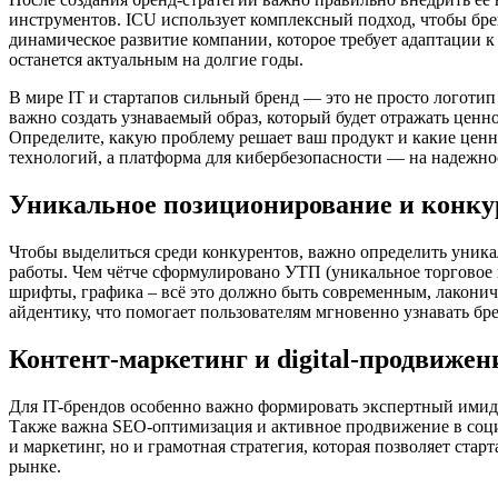
инструментов. ICU использует комплексный подход, чтобы брен
динамическое развитие компании, которое требует адаптации 
останется актуальным на долгие годы.
В мире IT и стартапов сильный бренд — это не просто логотип 
важно создать узнаваемый образ, который будет отражать цен
Определите, какую проблему решает ваш продукт и какие ценно
технологий, а платформа для кибербезопасности — на надежно
Уникальное позиционирование и конк
Чтобы выделиться среди конкурентов, важно определить уникал
работы. Чем чётче сформулировано УТП (уникальное торговое п
шрифты, графика – всё это должно быть современным, лаконич
айдентику, что помогает пользователям мгновенно узнавать бре
Контент-маркетинг и digital-продвижен
Для IT-брендов особенно важно формировать экспертный имидж
Также важна SEO-оптимизация и активное продвижение в социал
и маркетинг, но и грамотная стратегия, которая позволяет ст
рынке.