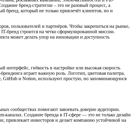
здание бренд-стратегии – это не разовый процесс, а
й бренд, который не только привлечёт клиентов, но и
оров, пользователей и партнёров. Чтобы закрепиться на рынке,
 IT-бренд строится на четко сформулированной миссии.
лекта может делать упор на инновации и доступность
й интерфейс, гибкость в настройке или высокая скорость
-брендинга играет важную роль. Логотип, цветовая палитра,
, GitHub и Notion, используют простую, но запоминающуюся
ьных сообществах помогают завоевать доверие аудитории.
m-каналах. Создание бренда в IT-сфере — это не только дизайн
рие, привлекает инвесторов и делает компанию устойчивой на