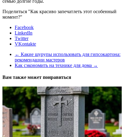
семью долгие годы.
Поделиться "Как красиво запечатлеть этот особенный
момент?"
Facebook
LinkedIn
Twitter
VKontakte
←
Какие шурупы использовать для гипсокартона:
рекомендации мастеров
Как сэкономить на технике для дома
→
Вам также может понравиться