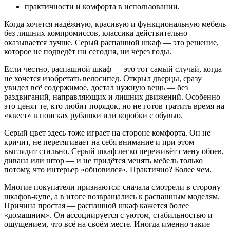
практичности и комфорта в использовании.
Когда хочется надёжную, красивую и функциональную мебель
без лишних компромиссов, классика действительно
оказывается лучше. Серый распашной шкаф — это решение,
которое не подведёт ни сегодня, ни через годы.
Если честно, распашной шкаф — это тот самый случай, когда
не хочется изобретать велосипед. Открыл дверцы, сразу
увидел всё содержимое, достал нужную вещь — без
раздвиганий, направляющих и лишних движений. Особенно
это ценят те, кто любит порядок, но не готов тратить время на
«квест» в поисках рубашки или коробки с обувью.
Серый цвет здесь тоже играет на стороне комфорта. Он не
кричит, не перетягивает на себя внимание и при этом
выглядит стильно. Серый шкаф легко переживёт смену обоев,
дивана или штор — и не придётся менять мебель только
потому, что интерьер «обновился». Практично? Более чем.
Многие покупатели признаются: сначала смотрели в сторону
шкафов-купе, а в итоге возвращались к распашным моделям.
Причина простая — распашной шкаф кажется более
«домашним». Он ассоциируется с уютом, стабильностью и
ощущением, что всё на своём месте. Иногда именно такие