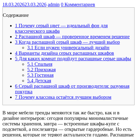
18.03.2026
23.03.2026
admin
0 Комментариев
Содержание
1
Почему серый цвет — идеальный фон для
классического шкафа
2
Распашной шкаф — проверенное временем решение
3
Когда распашной серый шкаф — лучший выбор
3.1
Если нужен универсальный дизайн
4
Варианты дизайна серых распашных шкафов
5
Для каких комнат подойдут распашные серые шкафы
5.1
Спальня
5.2
Прихожая
5.3
Гостиная
5.4
Детская
6
Серый распашной шкаф от производителя: разумная
покупка
7
Почему классика остаётся лучшим выбором
В мире мебели тренды меняются так же быстро, как и в
дизайне интерьеров: сегодня популярны минималистичные
системы хранения, завтра — встроенные шкафы-купе с
подсветкой, а послезавтра — открытые гардеробные. Но есть
решения, которые не теряют актуальности годами. Распашные