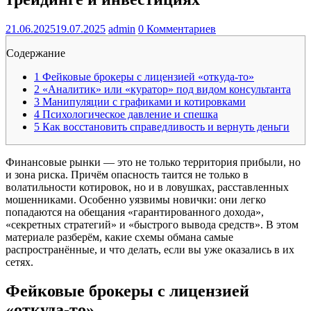
21.06.2025
19.07.2025
admin
0 Комментариев
Содержание
1
Фейковые брокеры с лицензией «откуда-то»
2
«Аналитик» или «куратор» под видом консультанта
3
Манипуляции с графиками и котировками
4
Психологическое давление и спешка
5
Как восстановить справедливость и вернуть деньги
Финансовые рынки — это не только территория прибыли, но
и зона риска. Причём опасность таится не только в
волатильности котировок, но и в ловушках, расставленных
мошенниками. Особенно уязвимы новички: они легко
попадаются на обещания «гарантированного дохода»,
«секретных стратегий» и «быстрого вывода средств». В этом
материале разберём, какие схемы обмана самые
распространённые, и что делать, если вы уже оказались в их
сетях.
Фейковые брокеры с лицензией
«откуда-то»