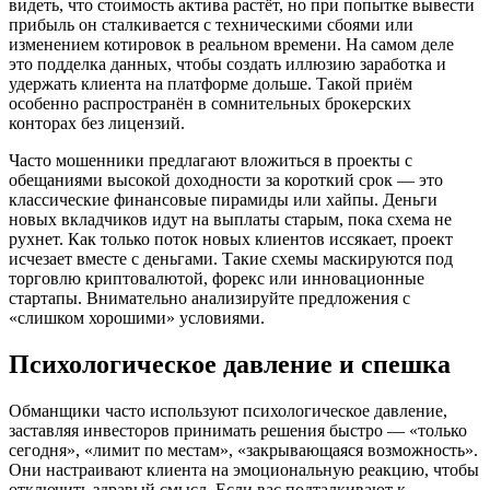
видеть, что стоимость актива растёт, но при попытке вывести
прибыль он сталкивается с техническими сбоями или
изменением котировок в реальном времени. На самом деле
это подделка данных, чтобы создать иллюзию заработка и
удержать клиента на платформе дольше. Такой приём
особенно распространён в сомнительных брокерских
конторах без лицензий.
Часто мошенники предлагают вложиться в проекты с
обещаниями высокой доходности за короткий срок — это
классические финансовые пирамиды или хайпы. Деньги
новых вкладчиков идут на выплаты старым, пока схема не
рухнет. Как только поток новых клиентов иссякает, проект
исчезает вместе с деньгами. Такие схемы маскируются под
торговлю криптовалютой, форекс или инновационные
стартапы. Внимательно анализируйте предложения с
«слишком хорошими» условиями.
Психологическое давление и спешка
Обманщики часто используют психологическое давление,
заставляя инвесторов принимать решения быстро — «только
сегодня», «лимит по местам», «закрывающаяся возможность».
Они настраивают клиента на эмоциональную реакцию, чтобы
отключить здравый смысл. Если вас подталкивают к