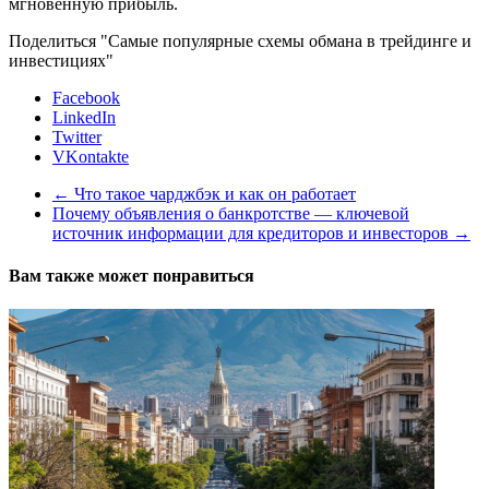
мгновенную прибыль.
Поделиться "Самые популярные схемы обмана в трейдинге и
инвестициях"
Facebook
LinkedIn
Twitter
VKontakte
←
Что такое чарджбэк и как он работает
Почему объявления о банкротстве — ключевой
источник информации для кредиторов и инвесторов
→
Вам также может понравиться