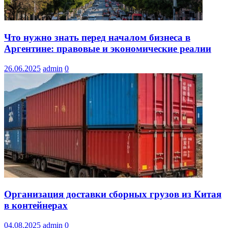
Что нужно знать перед началом бизнеса в
Аргентине: правовые и экономические реалии
26.06.2025
admin
0
Организация доставки сборных грузов из Китая
в контейнерах
04.08.2025
admin
0