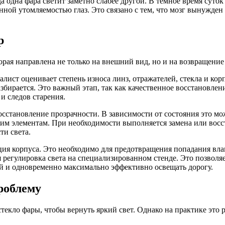
 одна фара светит заметно слабее другой. В темное время суток
нной утомляемостью глаз. Это связано с тем, что мозг вынужден
р
рая направлена не только на внешний вид, но и на возвращение 
лист оценивает степень износа линз, отражателей, стекла и кор
збирается. Это важный этап, так как качественное восстановле
и следов старения.
осстановление прозрачности. В зависимости от состояния это м
им элементам. При необходимости выполняется замена или восст
ти света.
ия корпуса. Это необходимо для предотвращения попадания влаг
регулировка света на специализированном стенде. Это позволя
ей и одновременно максимально эффективно освещать дорогу.
роблему
екло фары, чтобы вернуть яркий свет. Однако на практике это р