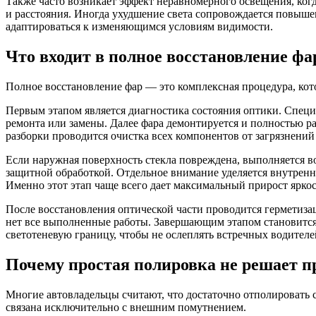
Также часто возникает эффект неравномерного освещения, когда
и расстояния. Иногда ухудшение света сопровождается повыше
адаптироваться к изменяющимся условиям видимости.
Что входит в полное восстановление фа
Полное восстановление фар — это комплексная процедура, кото
Первым этапом является диагностика состояния оптики. Специа
ремонта или замены. Далее фара демонтируется и полностью ра
разборки проводится очистка всех компонентов от загрязнений 
Если наружная поверхность стекла повреждена, выполняется в
защитной обработкой. Отдельное внимание уделяется внутренн
Именно этот этап чаще всего дает максимальный прирост яркос
После восстановления оптической части проводится герметизац
нет все выполненные работы. Завершающим этапом становится 
светотеневую границу, чтобы не ослеплять встречных водител
Почему простая полировка не решает п
Многие автовладельцы считают, что достаточно отполировать ст
связана исключительно с внешним помутнением.