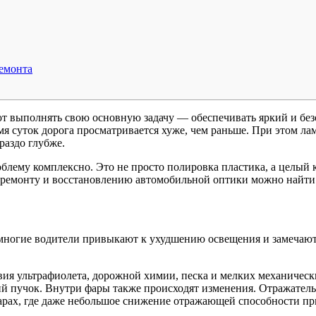
ремонта
 выполнять свою основную задачу — обеспечивать яркий и безоп
емя суток дорога просматривается хуже, чем раньше. При этом ла
раздо глубже.
роблему комплексно. Это не просто полировка пластика, а целы
 ремонту и восстановлению автомобильной оптики можно найти
многие водители привыкают к ухудшению освещения и замечают
вия ультрафиолета, дорожной химии, песка и мелких механическ
ий пучок. Внутри фары также происходят изменения. Отражатель,
арах, где даже небольшое снижение отражающей способности пр