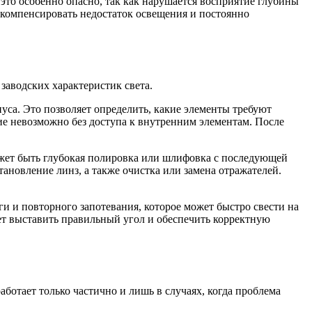
 это особенно опасно, так как нарушается восприятие глубины
 компенсировать недостаток освещения и постоянно
заводских характеристик света.
пуса. Это позволяет определить, какие элементы требуют
ние невозможно без доступа к внутренним элементам. После
ожет быть глубокая полировка или шлифовка с последующей
ановление линз, а также очистка или замена отражателей.
и и повторного запотевания, которое может быстро свести на
ет выставить правильный угол и обеспечить корректную
аботает только частично и лишь в случаях, когда проблема