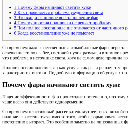
1
Почему фары начинают светить хуже
2
Как проявляется проблема ухудшения света
3
Что входит в полное восстановление фар
4
Почему простая полировка не решает проблему
5
Чем полное восстановление отличается от частичного 
6
Когда восстановление уже не помогает
Со временем даже качественные автомобильные фары перестают
освещение стало слабее, световой пучок размыт, а в темное вр
что проблема в источнике света, хотя на самом деле причина го
Полное восстановление фар как услуга как раз и решает эту п
характеристик оптики. Подробную информацию об услугах по
Почему фары начинают светить хуже
Падение эффективности фар происходит постепенно, поэтому 
чаще всего они действуют одновременно.
Со временем пластиковый рассеиватель мутнеет из-за воздейст
начинает «рассеиваться» вместо того, чтобы формировать четк
постепенно выгорает. Это особенно заметно на линзованных ф