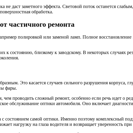
ка не даст заметного эффекта. Световой поток останется слабым
 поверхностная обработка.
 от частичного ремонта
апример полировкой или заменой ламп. Полное восстановление 
 их к состоянию, близкому к заводскому. В некоторых случаях ре
околения.
образным. Это касается случаев сильного разрушения корпуса, 
ны фары.
, чем проводить сложный ремонт, особенно если речь идет о р
ское обслуживание оптики автомобиля. Оно включает диагностик
 а с состоянием самой оптики. Именно поэтому комплексный под
жает нагрузку на глаза водителя и возвращает уверенность при