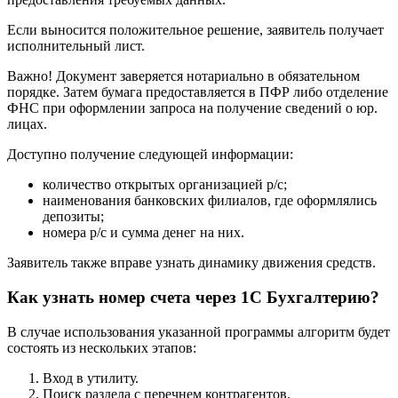
через государственные органы
Указанный способ отличается от остальных своей
сложностью. Это объясняется тем, что информация уточняется
с помощью судебных органов путем подачи искового
заявления, где указываются объективные причины для
предоставления требуемых данных.
Если выносится положительное решение, заявитель получает
исполнительный лист.
Важно! Документ заверяется нотариально в обязательном
порядке. Затем бумага предоставляется в ПФР либо отделение
ФНС при оформлении запроса на получение сведений о юр.
лицах.
Доступно получение следующей информации:
количество открытых организацией р/с;
наименования банковских филиалов, где оформлялись
депозиты;
номера р/с и сумма денег на них.
Заявитель также вправе узнать динамику движения средств.