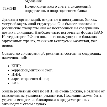
Общепринятый валютный код. 810
810
используется для обозначения рубля
Контрольное число, рассчитываемое по
4
специальной схеме
Код банковского филиала — внутренний номер
5698
отделения
Номер клиентского счета, присвоенный
7236548
определенным подразделением банка
Депозиты организаций, открытые в иностранных банках,
могут обладать иной структурой. Она бывает похожей на
российские стандарты или же построенной на совершенно
других принципах. Наиболее часто встречается формат IBAN.
На территории РФ его пока не используют, но в ближних
зарубежных странах, таких как Беларусь и Казахстан, уже
принят.
Совместно с номерами р/с реквизиты состоят из следующих
наименований:
КПП;
корреспондентский счет;
ИНН;
адрес отделения банка;