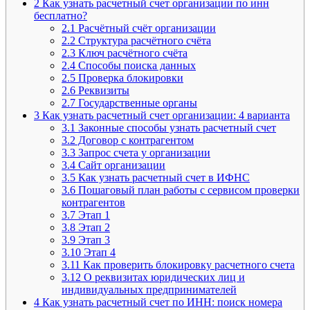
2
Как узнать расчетный счет организации по инн
бесплатно?
2.1
Расчётный счёт организации
2.2
Структура расчётного счёта
2.3
Ключ расчётного счёта
2.4
Способы поиска данных
2.5
Проверка блокировки
2.6
Реквизиты
2.7
Государственные органы
3
Как узнать расчетный счет организации: 4 варианта
3.1
Законные способы узнать расчетный счет
3.2
Договор с контрагентом
3.3
Запрос счета у организации
3.4
Сайт организации
3.5
Как узнать расчетный счет в ИФНС
3.6
Пошаговый план работы с сервисом проверки
контрагентов
3.7
Этап 1
3.8
Этап 2
3.9
Этап 3
3.10
Этап 4
3.11
Как проверить блокировку расчетного счета
3.12
О реквизитах юридических лиц и
индивидуальных предпринимателей
4
Как узнать расчетный счет по ИНН: поиск номера