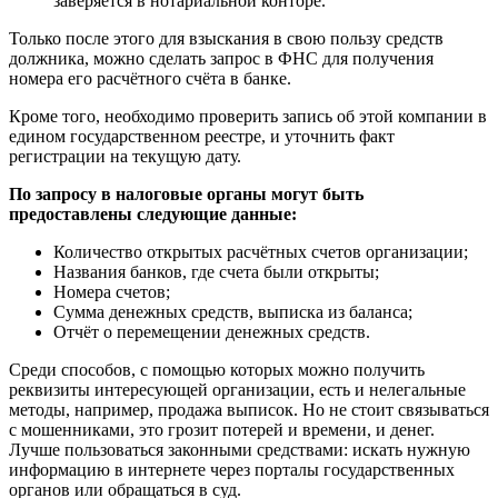
обратиться в правоохранительные органы. Налоговики могут
проанализировать подозрительную компанию и аннулировать
сомнительные сделки.
Узнать данные учреждения через государственные органы
дело нелёгкое. Прежде всего, потребуется обратиться в
судебные органы с аргументированным заявлением насчёт
выдачи информации о расчётном счёте предприятия. Суд
рассмотрит заявление и вынесет положительное или
отрицательное решение.
В случае, если решение положительное, истцу
выдаётся исполнительный лист, который
заверяется в нотариальной конторе.
Только после этого для взыскания в свою пользу средств
должника, можно сделать запрос в ФНС для получения
номера его расчётного счёта в банке.
Кроме того, необходимо проверить запись об этой компании в
едином государственном реестре, и уточнить факт
регистрации на текущую дату.
По запросу в налоговые органы могут быть
предоставлены следующие данные: