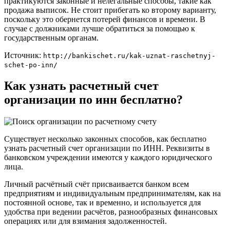
Номер счета может потребоваться также в случае потери
контактов представителей фирмы.
Заключение
Для уточнения информации касаемо юридических лиц
практикуются законные и нелегальные способы, такие как
продажа выписок. Не стоит прибегать ко второму варианту,
поскольку это обернется потерей финансов и времени. В
случае с должниками лучше обратиться за помощью к
государственным органам.
Источник:
http://bankischet.ru/kak-uznat-raschetnyj-
schet-po-inn/
Как узнать расчетный счет
организации по инн бесплатно?