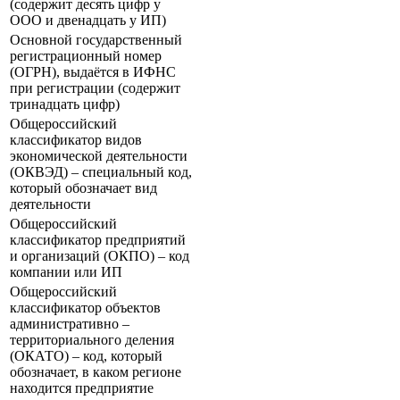
(помещения)
Почтовый адрес (не
указывается, если идентичен
с юридическим адресом)
Занимаемая должность и
инициалы ( фамилия , имя,
отчество) руководителя или
владельца компании
Идентификационный номер
налогоплательщика (ИНН),
выдаётся в ФНС при
регистрации организации
(содержит десять цифр у
ООО и двенадцать у ИП)
Основной государственный
регистрационный номер
(ОГРН), выдаётся в ИФНС
при регистрации (содержит
тринадцать цифр)
Общероссийский
классификатор видов
экономической деятельности
(ОКВЭД) – специальный код,
который обозначает вид