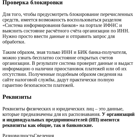
контрагенты. По названию отсортировать организации и
найти ту, которая интересует.
Также есть возможность выяснить информацию о компании
онлайн через Сбербанк. Это можно сделать в том случае, если
у пользователя имеется в наличии пластиковая карточка этого
банка и точно известно, что счёт открыт именно здесь.
Необходимо зайти в персональный кабинет, затем в раздел
«Платежи и переводы» и ввести в специальную строку
название интересующей организации, и её ИНН. После этого
будут выданы результаты, подходящие условиям запроса.
Проверка блокировки
Для того, чтобы предусмотреть блокирование перечисленных
средств, имеется возможность воспользоваться разделом
«Система информирования банков» на портале ИФНС и
выяснить состояние расчётного счёта организации по ИНН.
Нужно просто ввести данные и отправить запрос для
обработки.
Таким образом, зная только ИНН и БИК банка-получателя,
можно узнать бесплатно состояние открытых счетов
организации. В результате система проверит данные и выдаст