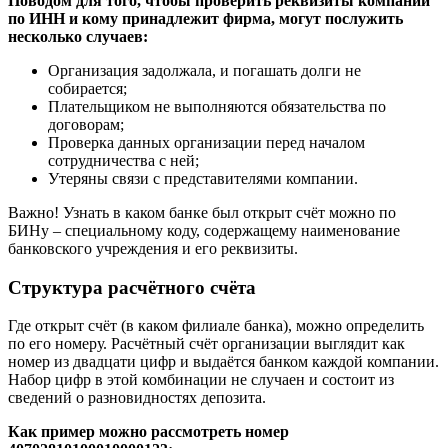
Большинство организаций имеют официальные сайты, где
можно посмотреть всю информацию об их контактах и
реквизитах.
Но бывают случаи, когда по каким-то причинам
компания скрывает свои реквизиты и отвечает
отказом на запросы о предоставлении номера
расчётного счёта. Тогда номер можно узнать
своими силами, хотя это довольно сложная
процедура. Организации, которые хранят
подобную информацию, не имеют права
предоставлять её каждому желающему.
Поводом для того, чтобы проверить реквизиты компании
по ИНН и кому принадлежит фирма, могут послужить
несколько случаев:
Организация задолжала, и погашать долги не
собирается;
Плательщиком не выполняются обязательства по
договорам;
Проверка данных организации перед началом
сотрудничества с ней;
Утеряны связи с представителями компании.
Важно! Узнать в каком банке был открыт счёт можно по