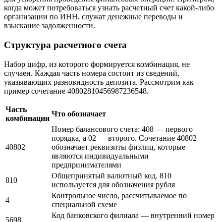
Расчетный счет организации — комбинация из 20 цифр,
присваиваемая банком юридическим лицам. Она применяется
для ускорения проведения финансовых операций. Примером,
когда может потребоваться узнать расчетный счет какой-либо
организации по ИНН, служат денежные переводы и
взыскание задолженности.
Структура расчетного счета
Набор цифр, из которого формируется комбинация, не
случаен. Каждая часть номера состоит из сведений,
указывающих разновидность депозита. Рассмотрим как
пример сочетание 40802810456987236548.
Часть
Что обозначает
комбинации
Номер балансового счета: 408 — первого
порядка, а 02 — второго. Сочетание 40802
40802
обозначает реквизиты физлиц, которые
являются индивидуальными
предпринимателями