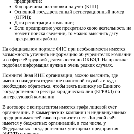
банка ( БИК ), используется в
платёжных документах
Корреспондентский счёт
банка (содержит двадцать
цифр)
Осуществляя поиск по ИНН в интернете, любой
заинтересованный человек имеет право узнать следующие
сведения о предприятии или ИП:
Полное без сокращений наименование организации, и
её форму (ОАО, ООО и т.д.);
Подробный юридический адрес, где зарегистрировано
предприятие;
Код причины постановки на учёт (КПП)
Основной государственный регистрационный номер
(ОГРН);
Дата регистрации компании;
Если предприятие уже прекратило свою деятельность на
момент поиска сведений, то можно выяснить дату
прекращения работы.
На официальном портале ФНС при необходимости имеется
возможность уточнить информацию об учредителях компании
и о сфере её трудовой деятельности по ОКВЭД. На практике