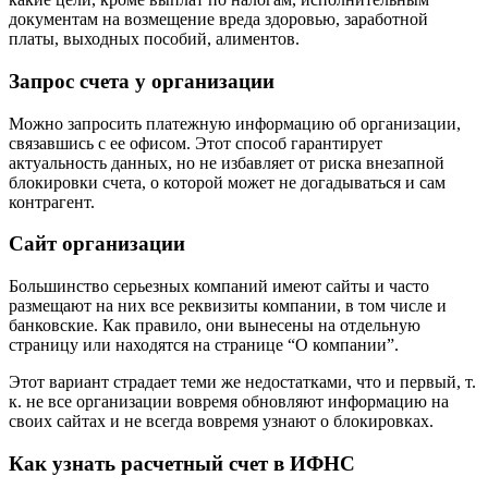
запросить у представителей компании;
посмотреть на сайте;
запросить в органах ФНС (при наличии судебного
решения).
Рассмотрим подробнее каждый вариант и их слабые места.
Договор с контрагентом
Самый простой способ узнать счет организации —
посмотреть в договоре. Каждый такой документ
заканчивается разделом “Реквизиты и подписи сторон”, в
котором указываются все реквизиты участников сделки,
включая банковские.
Минус у этого варианта один — если с этой компанией долго
не было расчетов, данные могут быть неактуальны на
текущий момент или расчетный счет может оказаться
заблокированным.
Примечание.
Блокировка счета — это наложенное ФНС
временное ограничение на расходные операции. Владелец
счета не может использовать заблокированные средства ни на
какие цели, кроме выплат по налогам, исполнительным
документам на возмещение вреда здоровью, заработной