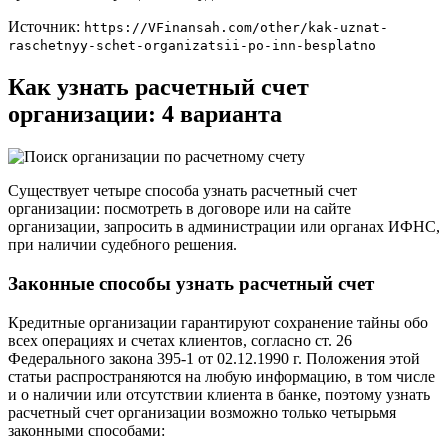
Количество открытых расчётных счетов организации;
Названия банков, где счета были открыты;
Номера счетов;
Сумма денежных средств, выписка из баланса;
Отчёт о перемещении денежных средств.
Среди способов, с помощью которых можно получить
реквизиты интересующей организации, есть и нелегальные
методы, например, продажа выписок. Но не стоит связываться
с мошенниками, это грозит потерей и времени, и денег.
Лучше пользоваться законными средствами: искать нужную
информацию в интернете через порталы государственных
органов или обращаться в суд.
Источник:
https://VFinansah.com/other/kak-uznat-
raschetnyy-schet-organizatsii-po-inn-besplatno
Как узнать расчетный счет
организации: 4 варианта