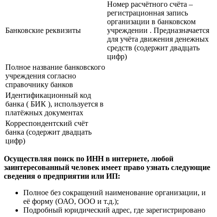
деятельности
Общероссийский
классификатор предприятий
и организаций (ОКПО) – код
компании или ИП
Общероссийский
классификатор объектов
административно –
территориального деления
(ОКАТО) – код, который
обозначает, в каком регионе
находится предприятие
Номер расчётного счёта –
регистрационная запись
организации в банковском
Банковские реквизиты
учреждении . Предназначается
для учёта движения денежных
средств (содержит двадцать
цифр)
Полное название банковского
учреждения согласно
справочнику банков
Идентификационный код