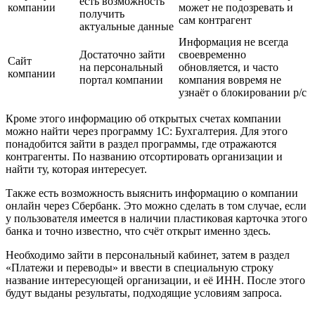
Посмотреть на официальном сайте компании;
Сделать запрос в Федеральную Налоговую Службу (если
имеется судебное решение).
Способ поиска информацииПлюсыМинусы
Договор с
Достаточно
контрагентом
Информация может быть
посмотреть в
или через
неактуальна или р/с
договоре или
платёжную
заблокирован
платёжке
квитанцию
Связавшись с
Риск внезапной
офисом компании,
Запрос у
блокировки р/с, о которой
есть возможность
компании
может не подозревать и
получить
сам контрагент
актуальные данные
Информация не всегда
Достаточно зайти
своевременно
Сайт
на персональный
обновляется, и часто
компании
портал компании
компания вовремя не
узнаёт о блокировании р/с
Кроме этого информацию об открытых счетах компании
можно найти через программу 1С: Бухгалтерия. Для этого
понадобится зайти в раздел программы, где отражаются