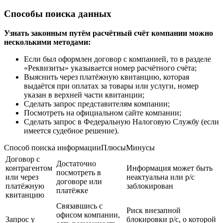
получателя указан неверно». Ошибка в ключевании не
является неисправимой. Нужно просто внимательно
проверить соответствие вводимого номера,
корреспондентский счёт и БИК.
Если номер совпадает с реквизитами, понадобится связаться с
контрагентом для уточнения информации. Кроме этого
необходимо обратиться в техническую службу банка, где
разберутся с проблемой. Ключ будет вычислен, и оператор
сообщит его номер.
Но полный скорректированный номер получить по телефону
нельзя.
Способы поиска данных
Узнать законным путём расчётный счёт компании можно
несколькими методами:
Если был оформлен договор с компанией, то в разделе
«Реквизиты» указывается номер расчётного счёта;
Выяснить через платёжную квитанцию, которая
выдаётся при оплатах за товары или услуги, номер
указан в верхней части квитанции;
Сделать запрос представителям компании;