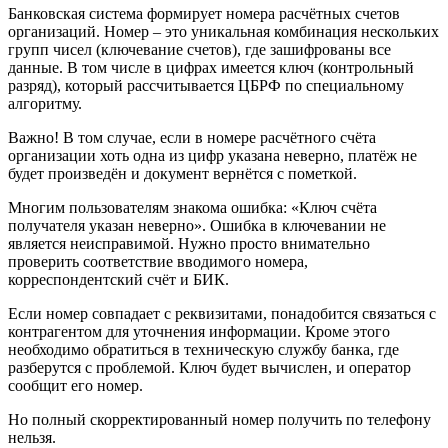
Номер, который присваивается отделением банка
0000123
каждому клиенту
Депозиты предприятий, которые открыты в иностранных
банках, могут иметь другую структуру. В некоторых случаях
она мало отличается от отечественных стандартов или может
строиться по совершенно другому принципу. Чаще всего
встречается формат IBAN. В России он пока не используется,
но в ближнем зарубежье (Казахстан, Белоруссия) уже
применяется.
Ключ расчётного счёта
Банковская система формирует номера расчётных счетов
организаций. Номер – это уникальная комбинация нескольких
групп чисел (ключевание счетов), где зашифрованы все
данные. В том числе в цифрах имеется ключ (контрольный
разряд), который рассчитывается ЦБРФ по специальному
алгоритму.
Важно! В том случае, если в номере расчётного счёта
организации хоть одна из цифр указана неверно, платёж не
будет произведён и документ вернётся с пометкой.
Многим пользователям знакома ошибка: «Ключ счёта