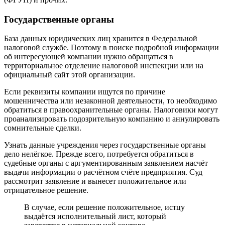
подобная информация нужна в очень редких случаях.
Помните! Зная ИНН организации, можно выяснить, где
именно находится отделение налоговой службы и куда
необходимо обратиться, чтобы взять выписку из Единого
государственного реестра юридических лиц (ЕГРЮЛ) по
интересующей компании.
В договоре с контрагентом имеется графа лицевой счёт
организации. У коммерческих компаний и индивидуальных
предпринимателей такого реквизита нет. Лицевой счёт
имеется у бюджетных организаций, в том числе, у
Федеральных государственных унитарных предприятия
(ФГУП) и прочих.
Государственные органы
База данных юридических лиц хранится в Федеральной
налоговой службе. Поэтому в поиске подробной информации
об интересующей компании нужно обращаться в
территориальное отделение налоговой инспекции или на
официальный сайт этой организации.
Если реквизиты компании ищутся по причине
мошенничества или незаконной деятельности, то необходимо