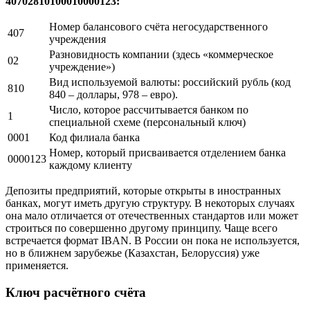
БИНу – специальному коду, содержащему наименование
банковского учреждения и его реквизиты.
Структура расчётного счёта
Где открыт счёт (в каком филиале банка), можно определить
по его номеру. Расчётный счёт организации выглядит как
номер из двадцати цифр и выдаётся банком каждой компании.
Набор цифр в этой комбинации не случаен и состоит из
сведений о разновидностях депозита.
Как пример можно рассмотреть номер
40702810100010000123:
Номер балансового счёта негосударственного
407
учреждения
Разновидность компании (здесь «коммерческое
02
учреждение»)
Вид используемой валюты: российский рубль (код
810
840 – доллары, 978 – евро).
Число, которое рассчитывается банком по
1
специальной схеме (персональный ключ)
0001
Код филиала банка