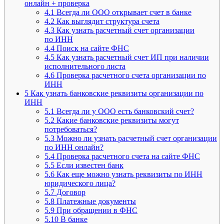
онлайн + проверка
4.1
Всегда ли ООО открывает счет в банке
4.2
Как выглядит структура счета
4.3
Как узнать расчетный счет организации
по ИНН
4.4
Поиск на сайте ФНС
4.5
Как узнать расчетный счет ИП при наличии
исполнительного листа
4.6
Проверка расчетного счета организации по
ИНН
5
Как узнать банковские реквизиты организации по
ИНН
5.1
Всегда ли у ООО есть банковский счет?
5.2
Какие банковские реквизиты могут
потребоваться?
5.3
Можно ли узнать расчетный счет организации
по ИНН онлайн?
5.4
Проверка расчетного счета на сайте ФНС
5.5
Если известен банк
5.6
Как еще можно узнать реквизиты по ИНН
юридического лица?
5.7
Договор
5.8
Платежные документы
5.9
При обращении в ФНС
5.10
В банке