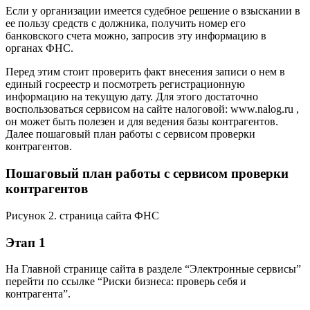
платы, выходных пособий, алиментов.
Запрос счета у организации
Можно запросить платежную информацию об организации,
связавшись с ее офисом. Этот способ гарантирует
актуальность данных, но не избавляет от риска внезапной
блокировки счета, о которой может не догадываться и сам
контрагент.
Сайт организации
Большинство серьезных компаний имеют сайты и часто
размещают на них все реквизиты компании, в том числе и
банковские. Как правило, они вынесены на отдельную
страницу или находятся на странице “О компании”.
Этот вариант страдает теми же недостатками, что и первый, т.
к. не все организации вовремя обновляют информацию на
своих сайтах и не всегда вовремя узнают о блокировках.
Как узнать расчетный счет в ИФНС
Если у организации имеется судебное решение о взыскании в