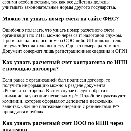
значительно упростит поиски, поскольку пользователь может
проверить, что реквизиты действительно принадлежат
нужной ему фирме. Однако это актуально лишь в том случае,
если компания состоит в банковском списке поставщиков.
Получение данных об иностранной организации отличается
своими особенностями, так как все действия должны
учитывать законодательные нормы другого государства.
Можно ли узнать номер счета на сайте ФНС?
Ошибочно полагать, что узнать номер расчетного счета
организации по ИНН можно через сайт налоговой службы.
При вводе налогового номера ООО либо ИП пользователь
получает бесплатную выписку. Однако номера р/с там нет.
Документ содержит лишь регистрационные сведения и ОГРН.
Как узнать расчетный счет контрагента по ИНН
с помощью договора?
Если ранее с организацией был подписан договор, то
получить информацию можно в разделе документа
«Реквизиты сторон». В этом случае следует обратить
внимание на указание нескольких р/с. Подобное практикуют