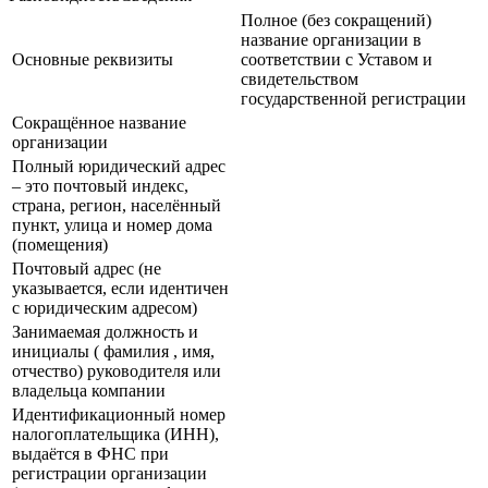
информацию о наличии приостановок платежей или об их
отсутствии. Полученные подобным образом сведения на
сайте налоговой службы, дадут практически полную
гарантию безопасности платежей.
Реквизиты
Реквизиты физических и юридических лиц – это данные,
которые предназначены для их распознавания.
У организаций
и индивидуальных предпринимателей (ИП) имеются
реквизиты как общие, так и банковские.
РазновидностьСведения
Полное (без сокращений)
название организации в
Основные реквизиты
соответствии с Уставом и
свидетельством
государственной регистрации
Сокращённое название
организации
Полный юридический адрес
– это почтовый индекс,
страна, регион, населённый
пункт, улица и номер дома