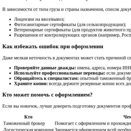
В зависимости от типа груза и страны назначения, список док
Лицензии на ввоз/вывоз;
Фитосанитарные сертификаты (для сельхозпродукции);
Ветеринарные сертификаты (для продуктов животного п
Разрешения от контролирующих органов (например, Росп
Как избежать ошибок при оформлении
Даже мелкая неточность в документах может стать причиной с
Проверяйте данные дважды:
имена, адреса, номера ИН
Используйте профессиональные переводы:
если докуме
Обращайтесь к специалистам:
опытный таможенный брок
Храните копии:
всегда держите резервные копии всех д
Кто может помочь с оформлением?
Если вы новичок, лучше доверить подготовку документов профе
Кто
Чем
Таможенный брокер
Помогает с оформлением и прохожд
Логистическая компания
Занимается оформлением всей необх