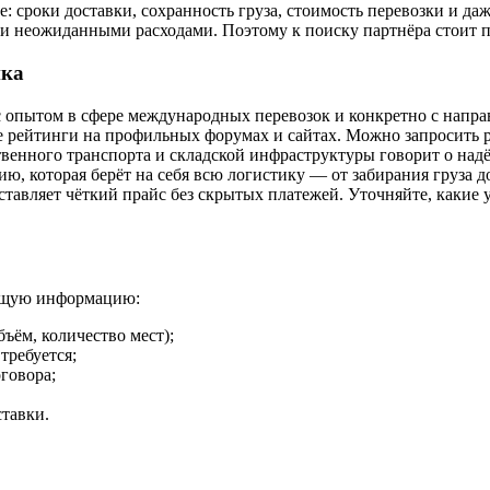
 сроки доставки, сохранность груза, стоимость перевозки и даж
ли неожиданными расходами. Поэтому к поиску партнёра стоит п
ика
 опытом в сфере международных перевозок и конкретно с напра
 рейтинги на профильных форумах и сайтах. Можно запросить р
венного транспорта и складской инфраструктуры говорит о над
ю, которая берёт на себя всю логистику — от забирания груза д
авляет чёткий прайс без скрытых платежей. Уточняйте, какие ус
ующую информацию:
ъём, количество мест);
требуется;
говора;
тавки.