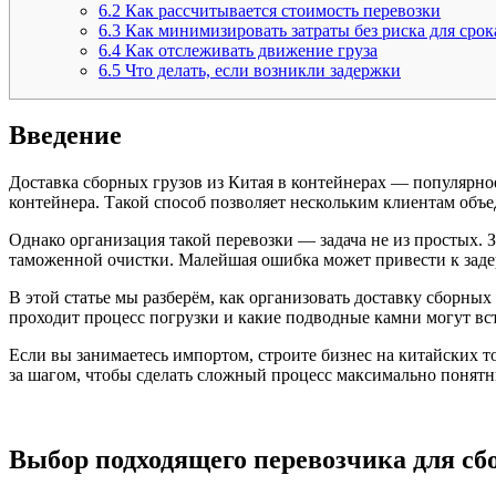
6.2
Как рассчитывается стоимость перевозки
6.3
Как минимизировать затраты без риска для срок
6.4
Как отслеживать движение груза
6.5
Что делать, если возникли задержки
Введение
Доставка сборных грузов из Китая в контейнерах — популярное
контейнера. Такой способ позволяет нескольким клиентам объе
Однако организация такой перевозки — задача не из простых. 
таможенной очистки. Малейшая ошибка может привести к заде
В этой статье мы разберём, как организовать доставку сборных
проходит процесс погрузки и какие подводные камни могут вс
Если вы занимаетесь импортом, строите бизнес на китайских т
за шагом, чтобы сделать сложный процесс максимально понят
Выбор подходящего перевозчика для сб