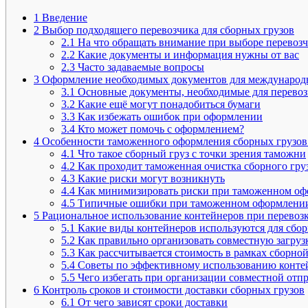
1
Введение
2
Выбор подходящего перевозчика для сборных грузов
2.1
На что обращать внимание при выборе перевоз
2.2
Какие документы и информация нужны от вас
2.3
Часто задаваемые вопросы
3
Оформление необходимых документов для международ
3.1
Основные документы, необходимые для перево
3.2
Какие ещё могут понадобиться бумаги
3.3
Как избежать ошибок при оформлении
3.4
Кто может помочь с оформлением?
4
Особенности таможенного оформления сборных грузов
4.1
Что такое сборный груз с точки зрения таможни
4.2
Как проходит таможенная очистка сборного гру
4.3
Какие риски могут возникнуть
4.4
Как минимизировать риски при таможенном о
4.5
Типичные ошибки при таможенном оформлени
5
Рациональное использование контейнеров при перевозк
5.1
Какие виды контейнеров используются для сбор
5.2
Как правильно организовать совместную загруз
5.3
Как рассчитывается стоимость в рамках сборно
5.4
Советы по эффективному использованию конте
5.5
Чего избегать при организации совместной отп
6
Контроль сроков и стоимости доставки сборных грузов
6.1
От чего зависят сроки доставки