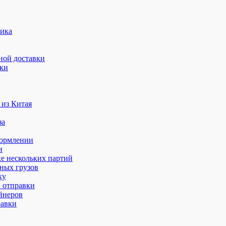
чика
ной доставки
зки
 из Китая
за
формлении
и
е нескольких партий
ных грузов
ку
й отправки
йнеров
равки