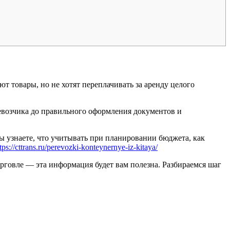
 товары, но не хотят переплачивать за аренду целого
ревозчика до правильного оформления документов и
Вы узнаете, что учитывать при планировании бюджета, как
tps://cttrans.ru/perevozki-konteynernye-iz-kitaya/
рговле — эта информация будет вам полезна. Разбираемся шаг