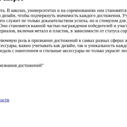
та. В школах, университетах и на соревнованиях они становятс
 дизайн, чтобы подчеркнуть значимость каждого достижения. У
то служит не только доказательством успеха, но и стимулом дл
ни становятся важной частью награждения победителей и участн
иалов, включая металл и пластик, в зависимости от статуса со
ключевую роль в признании достижений в самых разных сферах ж
ессуары, важно учитывать как дизайн, так и уникальность кажд
едаль с нанесением и стильные аксессуары не только украсят 
признания достижений"
ности