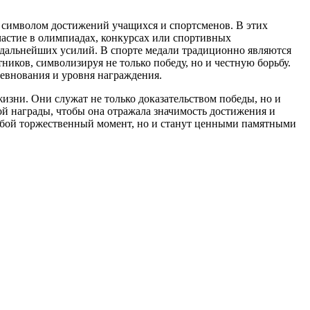
я символом достижений учащихся и спортсменов. В этих
частие в олимпиадах, конкурсах или спортивных
я дальнейших усилий. В спорте медали традиционно являются
иков, символизируя не только победу, но и честную борьбу.
ревнования и уровня награждения.
изни. Они служат не только доказательством победы, но и
ой награды, чтобы она отражала значимость достижения и
любой торжественный момент, но и станут ценными памятными