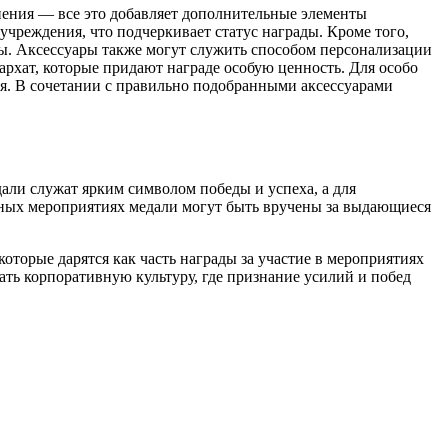
нения — все это добавляет дополнительные элементы
чреждения, что подчеркивает статус награды. Кроме того,
бы. Аксессуары также могут служить способом персонализации
архат, которые придают награде особую ценность. Для особо
я. В сочетании с правильно подобранными аксессуарами
али служат ярким символом победы и успеха, а для
вных мероприятиях медали могут быть вручены за выдающиеся
торые дарятся как часть награды за участие в мероприятиях
ать корпоративную культуру, где признание усилий и побед