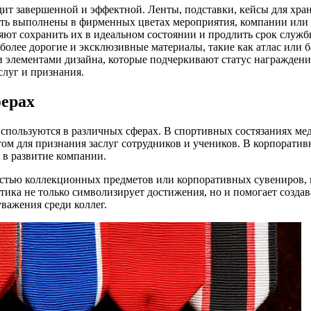
дит завершенной и эффектной. Ленты, подставки, кейсы для хра
ыть выполнены в фирменных цветах мероприятия, компании или у
ляют сохранить их в идеальном состоянии и продлить срок служ
олее дорогие и эксклюзивные материалы, такие как атлас или б
элементами дизайна, которые подчеркивают статус награждени
слуг и признания.
ферах
спользуются в различных сферах. В спортивных состязаниях мед
ом для признания заслуг сотрудников и учеников. В корпорати
 в развитие компании.
стью коллекционных предметов или корпоративных сувениров, ко
тика не только символизирует достижения, но и помогает создав
важения среди коллег.