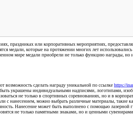
иях, праздниках или корпоративных мероприятиях, предоставля
тся медали, которые на протяжении многих лет использовались 
еменном мире медали приобрели не только функцию награды, но 
ют возможность сделать награду уникальной по ссылке
https://in
 быть украшены индивидуальными надписями, логотипами, изобр
зоваться не только в спортивных соревнованиях, но и в корпор
ли с нанесением, можно выбрать различные материалы, такие как
ность. Нанесение может быть выполнено с помощью лазерной гр
новятся не только памятными знаками, но и ценными сувенирами