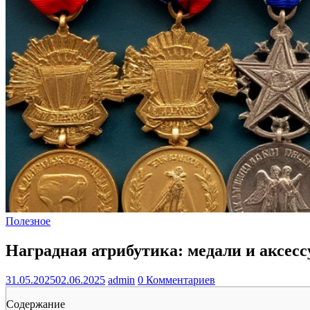
Полезное
Наградная атрибутика: медали и аксес
31.05.2025
02.06.2025
admin
0 Комментариев
Содержание