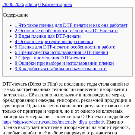
28.06.2026
admin
0 Комментариев
Содержание
1
Что такое пленка для DTF-печати и как она работает
2
Основные особенности пленки для DTF-печати
3
Виды пленки для DTF-печати
4
Основные критерии выбора пленки
5
Пленка для DTF-печати: особенности в работе
6
Преимущества использования DTF-пленки
7
Сферы применения DTF-печати
8
Ошибки при выборе и использовании пленки
9
Как добиться стабильного качества печати
DTF-печать (Direct to Film) за последние годы стала одной из
самых востребованных технологий нанесения изображений
на текстиль. Её активно используют в производстве мерча,
брендированной одежды, униформы, рекламной продукции и
сувениров. Однако качество конечного результата зависит не
только от принтера и чернил, но и от одного из ключевых
расходных материалов — пленки для DTF-печати подробнее
https://sign-service.ru/catalog/materialy_dlya_pechati/
. Именно
пленка выступает носителем изображения на этапе переноса,
и любые ошибки в её выборе напрямую отражаются на