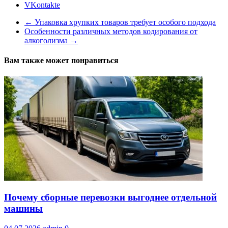
VKontakte
←
Упаковка хрупких товаров требует особого подхода
Особенности различных методов кодирования от
алкоголизма
→
Вам также может понравиться
Почему сборные перевозки выгоднее отдельной
машины