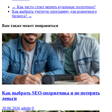
←
Как часто стоит менять кухонные полотенца?
Как выбрать учетную программу для розничного
бизнеса?
→
Вам также может понравиться
Как выбрать SEO-подрядчика и не потерять
деньги
20.06.2026
admin
0