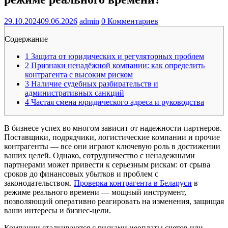
29.10.2024
09.06.2026
admin
0 Комментариев
Содержание
1
Защита от юридических и регуляторных проблем
2
Признаки ненадёжной компании: как определить
контрагента с высоким риском
3
Наличие судебных разбирательств и
административных санкций
4
Частая смена юридического адреса и руководства
В бизнесе успех во многом зависит от надежности партнеров.
Поставщики, подрядчики, логистические компании и прочие
контрагенты — все они играют ключевую роль в достижении
ваших целей. Однако, сотрудничество с ненадежными
партнерами может привести к серьезным рискам: от срыва
сроков до финансовых убытков и проблем с
законодательством.
Проверка контрагента в Беларуси
в
режиме реального времени — мощный инструмент,
позволяющий оперативно реагировать на изменения, защищая
ваши интересы и бизнес-цели.
Компании сталкиваются с рисками неоплаты счетов или