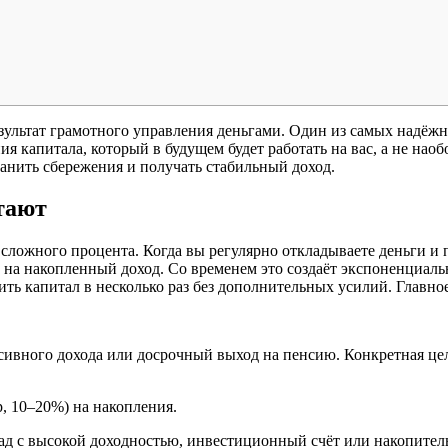
результат грамотного управления деньгами. Один из самых надёж
я капитала, который в будущем будет работать на вас, а не наоб
анить сбережения и получать стабильный доход.
тают
сложного процента. Когда вы регулярно откладываете деньги и 
и на накопленный доход. Со временем это создаёт экспоненциал
ить капитал в несколько раз без дополнительных усилий. Главно
сивного дохода или досрочный выход на пенсию. Конкретная це
, 10–20%) на накопления.
ад с высокой доходностью, инвестиционный счёт или накопител