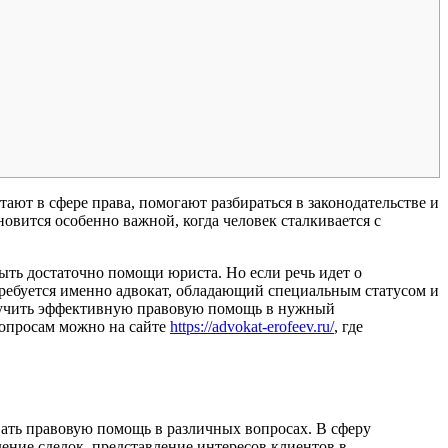
ают в сфере права, помогают разбираться в законодательстве и
вится особенно важной, когда человек сталкивается с
ыть достаточно помощи юриста. Но если речь идет о
требуется именно адвокат, обладающий специальным статусом и
лучить эффективную правовую помощь в нужный
опросам можно на сайте
https://advokat-erofeev.ru/
, где
вать правовую помощь в различных вопросах. В сферу
ение сделок, представление интересов клиентов в