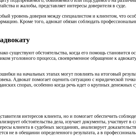
щиту подозреваемого, обвиняемого или подсудимого на различных
йства и жалобы, представляет интересы доверителя в суде.
обый уровень доверия между специалистом и клиентом, что особ
рмацию. Кроме того, адвокат обязан соблюдать профессиональны
 адвокату
нако существуют обстоятельства, когда его помощь становится ос
иком уголовного процесса, своевременное обращение к адвокат
 ошибки на начальных этапах могут повлиять на итоговый резул
века. Адвокат помогает оценить ситуацию с юридической точки
анских спорах, особенно когда речь идет о крупных денежных с
тавителя интересов клиента, но и помогает обеспечить соблюде
лизирует обстоятельства дела, изучает документы, участвует в
тересы клиента в судебных заседаниях, анализирует доказательст
ется не в обещании определенного результата, а в профессионал