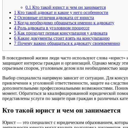
0.1
Кто такой юрист и чем он занимается
1
Кто такой адвокат и какие у него особенности
2
Основные отличия адвоката от юриста
3
Когда необходимо обращаться именно к адвокату
4
Роль адвоката в уголовном процессе
5
Как проходит первая консультация у адвоката
6
Какие документы стоит взять на консультацию
7
Почему важно обращаться к адвокату своевременно
В повседневной жизни люди часто используют слова «юрист» и 
защищают интересы граждан и организаций. Однако между этим
серьезным спором, уголовным делом или необходимостью защи
Выбор специалиста напрямую зависит от ситуации. Для консул
привлечении к уголовной ответственности, защите на следстви
дополнительными профессиональными возможностями. Понима
момент. Обратиться за квалифицированной юридической помо
представлены услуги по защите прав граждан в различных кате
Кто такой юрист и чем он занимается
Юрист — это специалист с юридическим образованием, который
деятельности юриста могут входить подготовка документов, ко