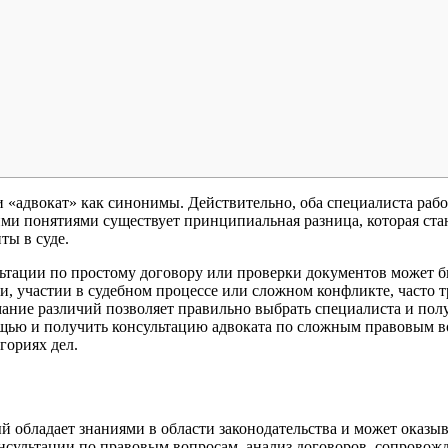
«адвокат» как синонимы. Действительно, оба специалиста работ
и понятиями существует принципиальная разница, которая стано
ты в суде.
ьтации по простому договору или проверки документов может б
и, участии в судебном процессе или сложном конфликте, часто 
ние различий позволяет правильно выбрать специалиста и по
щью и получить консультацию адвоката по сложным правовым в
гориях дел.
 обладает знаниями в области законодательства и может оказы
нсультации по правовым вопросам, анализ договоров, сопровожд