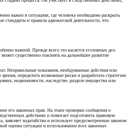
 стадиях процесса. Он участвует в следственных действиях,
енно важно в ситуациях, где человеку необходимо раскрыть
е стандарты и правила адвокатской деятельности, что
обенно важной. Прежде всего это касается уголовных дел.
у может существенно повлиять на дальнейшее развитие
ьтат. Неправильные показания, необдуманные действия или
 зрения, определить возможные риски и разработать стратегию
уммах, недвижимости, наследстве, разделе имущества или
ние его законных прав. На этапе проверки сообщения о
 следственных действиях и помогает подготовить правовую
ва, заявляет ходатайства и использует предусмотренные законом
ьной оценке ситуации и использовании всех законных