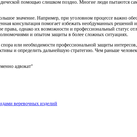
дической помощью слишком поздно. Многие люди пытаются само
льшое значение. Например, при уголовном процессе важно обес
менная консультация помогает избежать необдуманных решений 
ре права, однако их возможности и профессиональный статус о
 полномочиями и опытом защиты в более сложных ситуациях.
го спора или необходимости профессиональной защиты интересов
пективы и определить дальнейшую стратегию. Чем раньше челов
именно адвокат"
идами веревочных изделий