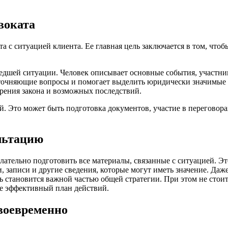
воката
а с ситуацией клиента. Ее главная цель заключается в том, что
ошедшей ситуации. Человек описывает основные события, участ
уточняющие вопросы и помогает выделить юридически значимые 
зрения закона и возможных последствий.
й. Это может быть подготовка документов, участие в переговор
льтацию
лательно подготовить все материалы, связанные с ситуацией. Э
, записи и другие сведения, которые могут иметь значение. Да
ь становится важной частью общей стратегии. При этом не стои
ее эффективный план действий.
воевременно